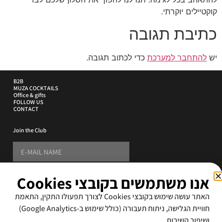
קוקטיילים יוקרתי.
כתיבת תגובה
יש
להתחבר למערכת
כדי לכתוב תגובה.
B2B
MUZA COCKTAILS
Office & gifts
FOLLOW US
CONTACT
Join the Club
NAME
PHONE
אנו משתמשים בקובצי Cookies
E-MAIL ADDRESS
האתר עושה שימוש בקובצי Cookies לצורך תפעולו התקין, התאמת
SUBSCRIBE
חוויית הגלישה, ניתוח תעבורה (כולל שימוש ב-Google Analytics)
ושיפור השירות.
By signing up i accept the
terms and conditions