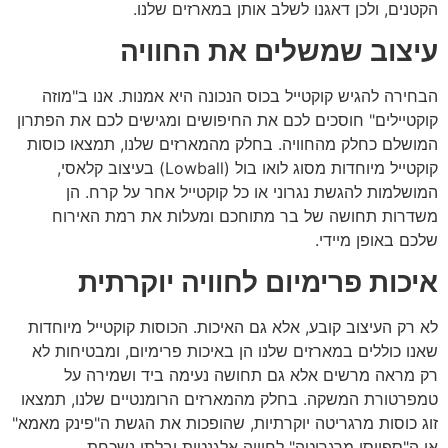
הקטנים, ולכן דאגנו לשלב אותן במארזים שלנו.
עיצוב שמשלים את החוויה
הבחירה להגיש קוקטייל בכוס הנכונה היא אמנות. אנו ב"מוזה
קוקטיילים" חוסכים לכם את החיפושים ומגישים לכם את הפתרון
המושלם כחלק מהחוויה. בחלק מהמארזים שלנו, תמצאו כוסות
קוקטייל מיוחדות מסוג לואו בול (Lowball) בעיצוב קלאסי,
המושלמות להגשת נגרוני או כל קוקטייל אחר על קרח. הן
משדרות תחושה של בר מתוחכם ומעלות את רמת האירוח
שלכם באופן מיידי.
איכות פרימיום לחוויה יוקרתית
לא רק העיצוב קובע, אלא גם האיכות. הכוסות קוקטייל מיוחדות
שאנו כוללים במארזים שלנו הן באיכות פרימיום, ומבטיחות לא
רק מראה מרשים אלא גם תחושה נעימה ביד ושמירה על
טמפרטורת המשקה. בחלק מהמארזים הרומנטיים שלנו, תמצאו
זוג כוסות מרגריטה יוקרתיות, שהופכות את הגשת ה"פינק מאמא"
או ה"ספייסי מרגריטה" לחוויה אלגנטית ובלתי נשכחת.