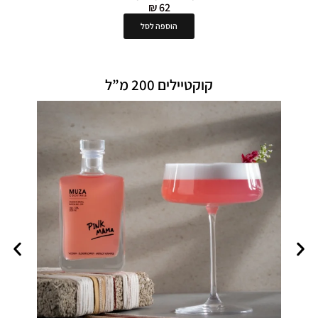
₪
62
הוספה לסל
קוקטיילים 200 מ”ל