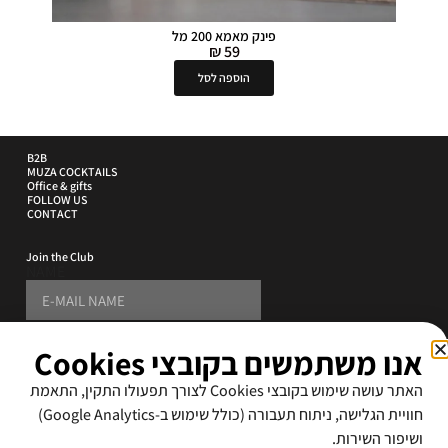
פינק מאמא 200 מל
₪
59
הוספה לסל
B2B
MUZA COCKTAILS
Office & gifts
FOLLOW US
CONTACT
Join the Club
NAME
PHONE
אנו משתמשים בקובצי Cookies
E-MAIL ADDRESS
האתר עושה שימוש בקובצי Cookies לצורך תפעולו התקין, התאמת
SUBSCRIBE
חוויית הגלישה, ניתוח תעבורה (כולל שימוש ב-Google Analytics)
ושיפור השירות.
By signing up i accept the
terms and conditions