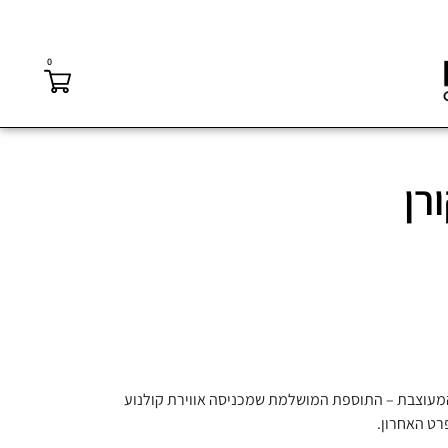
0
רן
קורן איכותי באריזת MUZA המעוצבת – התוספת המושלמת שמכניסה אווירת קולנוע
רט האחרון.