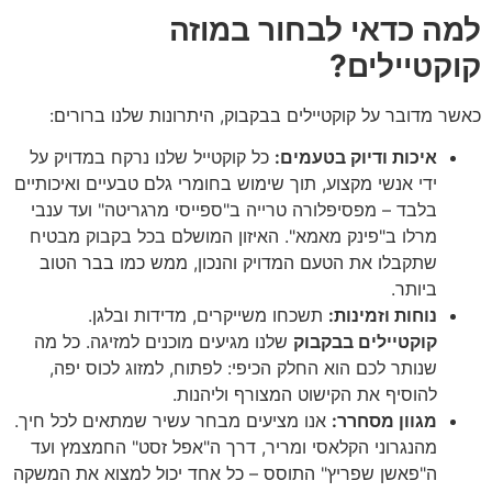
למה כדאי לבחור במוזה
קוקטיילים?
כאשר מדובר על קוקטיילים בבקבוק, היתרונות שלנו ברורים:
איכות ודיוק בטעמים:
כל קוקטייל שלנו נרקח במדויק על
ידי אנשי מקצוע, תוך שימוש בחומרי גלם טבעיים ואיכותיים
בלבד – מפסיפלורה טרייה ב"ספייסי מרגריטה" ועד ענבי
מרלו ב"פינק מאמא". האיזון המושלם בכל בקבוק מבטיח
שתקבלו את הטעם המדויק והנכון, ממש כמו בבר הטוב
ביותר.
נוחות וזמינות:
תשכחו משייקרים, מדידות ובלגן.
קוקטיילים בבקבוק
שלנו מגיעים מוכנים למזיגה. כל מה
שנותר לכם הוא החלק הכיפי: לפתוח, למזוג לכוס יפה,
להוסיף את הקישוט המצורף וליהנות.
מגוון מסחרר:
אנו מציעים מבחר עשיר שמתאים לכל חיך.
מהנגרוני הקלאסי ומריר, דרך ה"אפל זסט" החמצמץ ועד
ה"פאשן שפריץ" התוסס – כל אחד יכול למצוא את המשקה