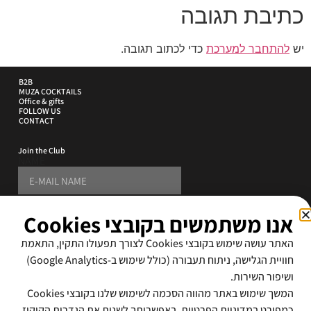
כתיבת תגובה
יש
להתחבר למערכת
כדי לכתוב תגובה.
B2B
MUZA COCKTAILS
Office & gifts
FOLLOW US
CONTACT
Join the Club
NAME
PHONE
אנו משתמשים בקובצי Cookies
E-MAIL ADDRESS
האתר עושה שימוש בקובצי Cookies לצורך תפעולו התקין, התאמת
SUBSCRIBE
חוויית הגלישה, ניתוח תעבורה (כולל שימוש ב-Google Analytics)
ושיפור השירות.
By signing up i accept the
terms and conditions
המשך שימוש באתר מהווה הסכמה לשימוש שלנו בקובצי Cookies
כמפורט במדיניות הפרטיות. באפשרותך לשנות את הגדרות הקוקיז