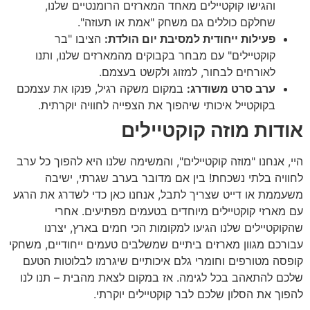
והגישו קוקטיילים מאחד המארזים הרומנטיים שלנו,
שחלקם כוללים גם משחק "אמת או תעוזה".
פעילות ייחודית למסיבת יום הולדת:
הציבו "בר
קוקטיילים" עם מבחר בקבוקים מהמארזים שלנו, ותנו
לאורחים לבחור, למזוג ולקשט בעצמם.
ערב סרט משודרג:
במקום משקה רגיל, פנקו את עצמכם
בקוקטייל איכותי שיהפוך את הצפייה לחוויה יוקרתית.
אודות מוזה קוקטיילים
היי, אנחנו "מוזה קוקטיילים", והמשימה שלנו היא להפוך כל ערב
לחוויה בלתי נשכחת! בין אם מדובר בערב שגרתי, ישיבה
משעממת או דייט שצריך לתבל, אנחנו כאן כדי לשדרג את הרגע
עם מארזי קוקטיילים מיוחדים בטעמים מפתיעים. אחרי
שהקוקטיילים שלנו הגיעו למקומות הכי חמים בארץ, יצרנו
עבורכם מגוון מארזים ביתיים שמשלבים טעמים ייחודיים, משחקי
קופסה מטורפים וחומרי גלם איכותיים שיגרמו לבלוטות הטעם
שלכם להתאהב בכל לגימה. אז במקום לצאת מהבית – תנו לנו
להפוך את הסלון שלכם לבר קוקטיילים יוקרתי.