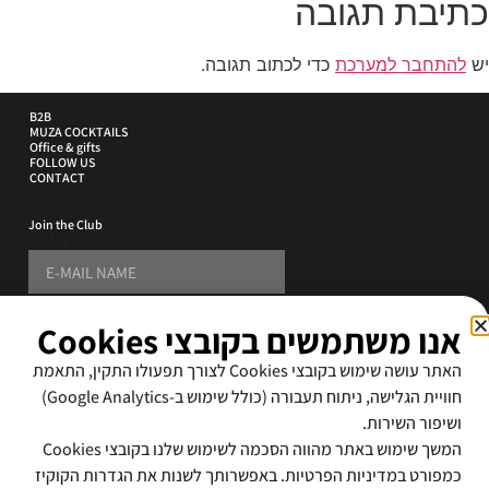
כתיבת תגובה
יש
להתחבר למערכת
כדי לכתוב תגובה.
B2B
MUZA COCKTAILS
Office & gifts
FOLLOW US
CONTACT
Join the Club
NAME
PHONE
אנו משתמשים בקובצי Cookies
E-MAIL ADDRESS
האתר עושה שימוש בקובצי Cookies לצורך תפעולו התקין, התאמת
SUBSCRIBE
חוויית הגלישה, ניתוח תעבורה (כולל שימוש ב-Google Analytics)
ושיפור השירות.
By signing up i accept the
terms and conditions
המשך שימוש באתר מהווה הסכמה לשימוש שלנו בקובצי Cookies
כמפורט במדיניות הפרטיות. באפשרותך לשנות את הגדרות הקוקיז