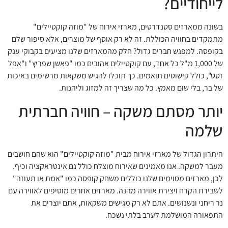
לייחודיים?
בשונה ממארזים סטנדרטים, מארזי אירוח של "מוזה קוקטיילים"
מתמקדים בחוויה הכוללת. זה לא רק אוסף של מוצרים, אלא סיפור שלם
בקופסה. למפגש חברים גדול? חלק מהמארזים שלנו מציעים בקבוקי ענק
של 1,000 מ"ל כל אחד, עם קוקטיילים אהובים כמו "פאשן שפריץ" ו"אפל
זסט", כולל קישוטים תואמים. כך תוכלו להגיש משקאות מרשימים באיכות
של בר, בלי שום מאמץ. כל מה שצריך זה למזוג וליהנות.
יותר מסתם משקה – חוויה חברתית
שלמה
היתרון הגדול של מארזי אירוח מבית "מוזה קוקטיילים" הוא שהם חושבים
מעבר למשקה. אנו מאמינים שאירוח מוצלח כולל גם אינטראקציה וכיף.
לכן, מארזים מסוימים שלנו כוללים משחק קופסה כמו "אמת או תעוזה"
לשבירת הקרח ויצירת אווירה מהנה. מארזים אחרים מוסיפים לאווירה עם
נר ריחני ונשנושים. אתם לא רק מגישים משקאות, אתם יוצרים את
התפאורה המושלמת לערב בלתי נשכח.